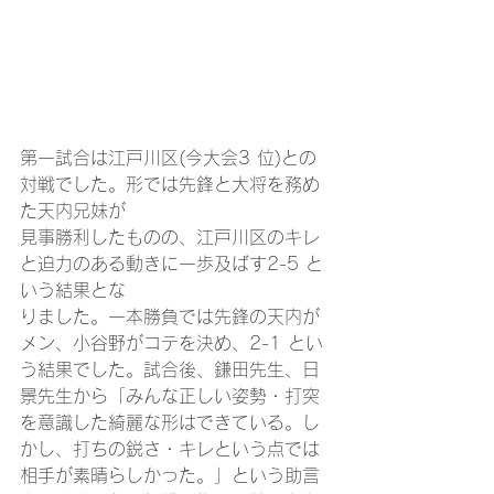
第一試合は江戸川区(今大会3 位)との
対戦でした。形では先鋒と大将を務め
た天内兄妹が
見事勝利したものの、江戸川区のキレ
と迫力のある動きに一歩及ばす2-5 と
いう結果とな
りました。一本勝負では先鋒の天内が
メン、小谷野がコテを決め、2-1 とい
う結果でした。試合後、鎌田先生、日
景先生から「みんな正しい姿勢・打突
を意識した綺麗な形はできている。し
かし、打ちの鋭さ・キレという点では
相手が素晴らしかった。」という助言