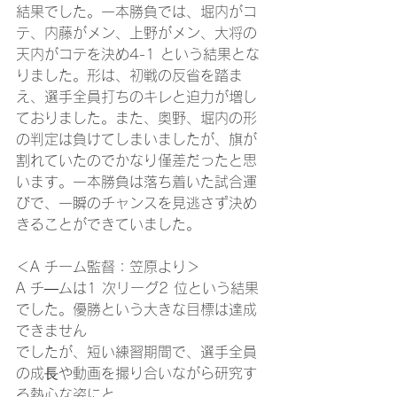
結果でした。一本勝負では、堀内がコ
テ、内藤がメン、上野がメン、大将の
天内がコテを決め4-1 という結果とな
りました。形は、初戦の反省を踏ま
え、選手全員打ちのキレと迫力が増し
ておりました。また、奥野、堀内の形
の判定は負けてしまいましたが、旗が
割れていたのでかなり僅差だったと思
います。一本勝負は落ち着いた試合運
びで、一瞬のチャンスを見逃さず決め
きることができていました。
＜A チーム監督：笠原より＞
A チ―ムは1 次リーグ2 位という結果
でした。優勝という大きな目標は達成
できません
でしたが、短い練習期間で、選手全員
の成⾧や動画を撮り合いながら研究す
る熱心な姿にと