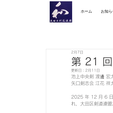
ホーム
お知ら
2月7日
第 21
更新日：
2月11日
池上中央剣 渡邊 宏
矢口剣志会 江花 祥
2025 年 12 
れ，大田区剣道連盟