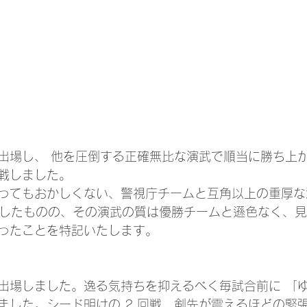
出場し、 他を圧倒する正確無比な演武で順当に勝ち上
戦しました。
ってもおかしくない、警視庁チームと互角以上の重厚な
れはしたものの、その演武の質は優勝チームと遜色なく、
ったことを特記いたします。
出場しました。逸る気持ちを抑えるべく毎試合前に 「
ました。シード明けの 2 回戦、剣先が震えるほどの緊