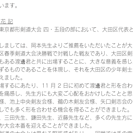
います。　
花 記
 回東京都形剣道大会 四・五段の部において、大田区代表
しましては、岡本先生よりご推薦をいただいたことが大
区春季剣道大会決勝戦で対戦した戦友であり、大田区剣
もある渡邊君と共に出場することに、大きな意義を感じ
ずるものであることを体現し、それを大田区の少年剣士
えました。
場するにあたり、11 月 2 日に初めて渡邊君と形を合
を痛感し、先生方にも大変ご心配をおかけしたことと思
様、池上中央剣友会様、鵜の木剣友会様、矢口剣志会の
しでも多く形を合わせる機会を得ることができました。
、三田先生、鎌田先生、近藤先生など、多くの先生方に
か大会本番を迎えることができました。