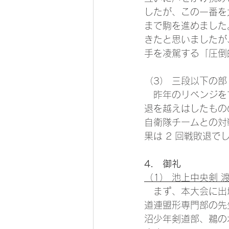
したが、この一番を
まで駒を進めました
きたと思いましたが
手を凌駕する「圧倒
（3） 三段以下の部
　昨年のリベンジを
退を越えはしたものの
自衛隊チームとの対
果は 2 回戦敗退
4． 御礼
（1） 池上中央剣 渡
　まず、本大会に出
道連盟形専門部の先
沼少年剣道部、鵜の