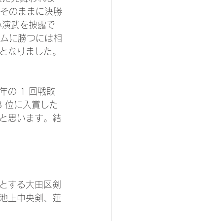
いそのままに決勝
い演武を披露で
ームに勝つには相
となりました。
の 1 回戦敗
3 位に入賞した
と思います。結
とする大田区剣
池上中央剣、蓮