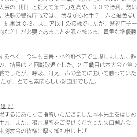
大会の「肝」と捉えて集中力を高め、3-0 で勝利。勢
。決勝の警視庁戦では、 我ながら相手チームと遜色な
、結果は 0-3。スコア以上の接戦でしたが、警視庁チ
的な差」が必要であることを肌で感じる、貴重な準優勝
するべく、今年も日景・小谷野ペアで出場しました。昨年
、結果は 2 回戦敗退でした。2 回戦目は本大会で第 
戦でしたが、呼吸、冴え、声の全てにおいて勝っていた
でしたが、とても素晴らしい剣道形でした。
邊 記
場するにあたりご指導いただきました岡本先生をはじめ
生方、また、稽古場所をご提供くださった矢口剣志会、
木剣友会の皆様に厚く御礼申し上げ