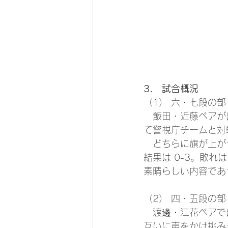
3． 試合概況
（1） 六・七段の部
　飯田・近藤ペアが
て警視庁チームと対
　どちらに旗が上が
結果は 0-3。敗
素晴らしい内容であ
（2） 四・五段の部
　渡邊・江花ペアで
互いに声をかけ挑み