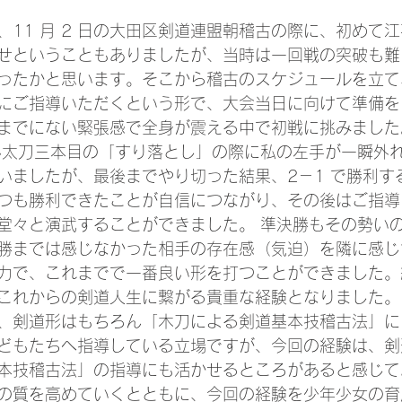
、11 月 2 日の大田区剣道連盟朝稽古の際に、初めて
せということもありましたが、当時は一回戦の突破も難
ったかと思います。そこから稽古のスケジュールを立て
にご指導いただくという形で、大会当日に向けて準備を
までにない緊張感で全身が震える中で初戦に挑みました
、小太刀三本目の「すり落とし」の際に私の左手が一瞬外
いましたが、最後までやり切った結果、2－1 で勝利す
つも勝利できたことが自信につながり、その後はご指導
堂々と演武することができました。 準決勝もその勢い
勝までは感じなかった相手の存在感（気迫）を隣に感じ
力で、これまでで一番良い形を打つことができました。結
これからの剣道人生に繋がる貴重な経験となりました。
、剣道形はもちろん「木刀による剣道基本技稽古法」に
どもたちへ指導している立場ですが、今回の経験は、剣
本技稽古法」の指導にも活かせるところがあると感じて
の質を高めていくとともに、今回の経験を少年少女の育