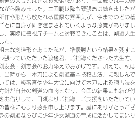
剣道の大会とは異なる緊張感があり、一回戦では手の震
ながら臨みました。二回戦以降も緊張感は続きましたが
所作や形から放たれる重厚な雰囲気が、今までのどの稽
ごとに自身が研ぎ澄まされていくような感覚がありまし
し、実際に警視庁チームと対戦できたことは、剣道人生
した。
粗末な剣道形であった私が、準優勝という結果を残すこ
っ張っていただいた渡邊君、ご指導くださった先生方、
剣友会・剣志会のお力添えのおかげです。加えて、私は
、当時から「木刀による剣道基本技稽古法」に親しんで
いては、級審査や少年大会に向けて木刀による稽古法を
方針が自分の剣道の血肉となり、今回の結果にも結び付
をお借りして、日頃よりご指導・ご支援をいただいてい
の皆様に心より感謝申し上げます。誠にありがとうござ
身の剣道ならびに少年少女剣道の育成に活かしてまいり