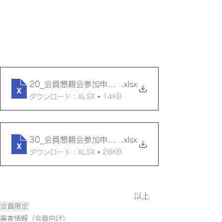
20_会員懇親会参加申込_団体⇒支部
.xlsx
ダウンロード：XLSX • 14KB
30_会員懇親会参加申込集約・取りまとめ_支部⇒連
.xlsx
ダウンロード：XLSX • 28KB
以上
会員限定
審査情報（会員向け）