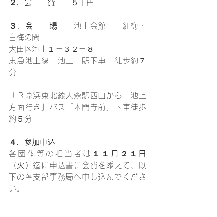
２．会　　費
　　５千円
３．会　　場
　　池上会館　「紅梅・
白梅の間」
大田区池上１－３２－８
東急池上線「池上」駅下車　徒歩約７
分
ＪＲ京浜東北線大森駅西口から「池上
方面行き」バス「本門寺前」下車徒歩
約５分
４．参加申込
各団体等の担当者は
１１月２１日
（火）
迄に申込書に会費を添えて、以
下の各支部事務局へ申し込んでくださ
い。