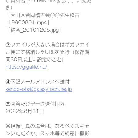
び資料名_YYYYMMDD.拡張子」に変更
例）
「大田区合同稽古会〇〇先生稽古
_19900801.mp4」
「納会_20101205.jpg」
③ファイルが大きい場合はギガファイ
ル便にて格納したURLを発行（保存期
間30日以上に設定のこと）
https://gigafile.nu/
④下記メールアドレスへ送付
kendo-ota@galaxy.ocn.ne.jp
⑤回答及びデータ送付期限
2022年8月31日
※現像写真の場合は、なるべくスキャ
ンいただくか、スマホ等で綺麗に撮影