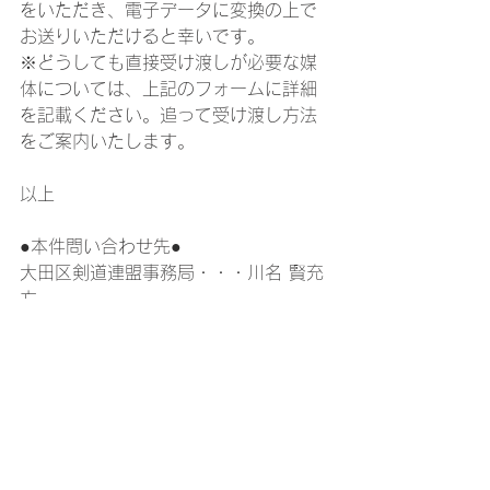
をいただき、電子データに変換の上で
お送りいただけると幸いです。
※どうしても直接受け渡しが必要な媒
体については、上記のフォームに詳細
を記載ください。追って受け渡し方法
をご案内いたします。
以上
●本件問い合わせ先●
大田区剣道連盟事務局・・・川名 賢充 
方 
〒145-0062 大田区北千束2-26-8 
電話/FAX:03-5726-8142
Mail:kendo-ota@galaxy.ocn.ne.jp
その他のお知らせ