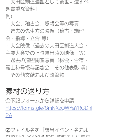
「大田区剣道連盟として後世に遺すべ
き貴重な資料」
例）
・大会、稽古会、懇親会等の写真
・過去の先生方の映像（稽古・講習
会・指導・立合 等）
・大会映像（過去の大田区剣道大会・
主要大会での上位進出時の映像　等）
・過去の連盟関連写真（総会・合宿・
範士称号授与記念会・その他表彰 等）
・その他文献および執筆物
素材の送り方
①下記フォームから詳細を申請
https://forms.gle/6mNXzQWYaYRGDhf
2A
②ファイル名を「該当イベント名およ