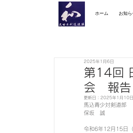
ホーム
お知ら
2025年1月6日
第14回
会 報告
更新日：
2025年1月10
馬込青少対剣道部　
保坂　誠
令和6年12月15