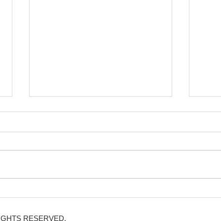
「第79回大田区民スポーツ大
第 
会春季剣道大会」進行上の連
支部
RIGHTS RESERVED.