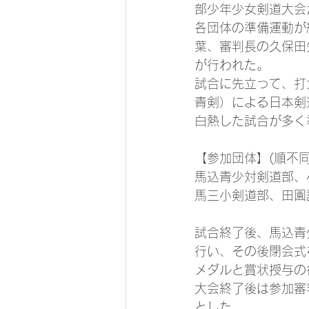
部少年少女剣道大会
各団体の準備運動が
葉、審判長の久保田
が行われた。
試合に先立って、打
青剣）による日本剣
白熱した試合が多く
【参加団体】(順不同
馬込青少対剣道部、
馬三小剣道部、田園
試合終了後、馬込青
行い、その後閉会式
メダルと賞状授与の
大会終了後は参加審
とした。