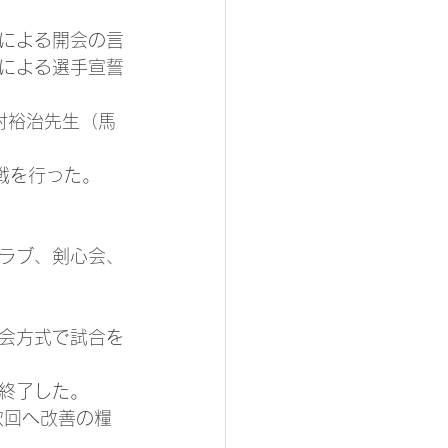
による開会の言
による選手宣誓
村裕治先生（馬
戦を行った。
ラブ、剣心会、
会方式で試合を
終了した。
次回へ改善の糧