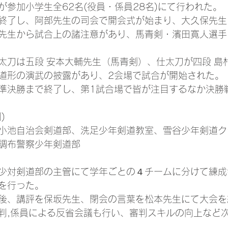
が参加小学生全62名(役員・係員28名)にて行われた。
終了し、阿部先生の司会で開会式が始まり、大久保先生
先生から試合上の諸注意があり、馬青剣・濱田寛人選手
太刀は五段 安本大輔先生（馬青剣）、仕太刀が四段 島
道形の演武の披露があり、2会場で試合が開始された。
準決勝まで終了し、第1試合場で皆が注目するなか決勝
)
小池自治会剣道部、洗足少年剣道教室、雪谷少年剣道ク
調布警察少年剣道部
少対剣道部の主管にて学年ごとの４チームに分けて練成
を行った。
後、講評を保坂先生、閉会の言葉を松本先生にて大会を
判,係員による反省会議も行い、審判スキルの向上など