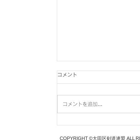
コメント
コメントを追加…
【第79回大田区春季剣道大
会】結果
COPYRIGHT ©大田区剣道連盟
ALL 