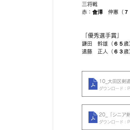
三将戦　　
赤：會澤　伸憲（７
「優秀選手賞」
鎌田　幹雄（６５歳
遠藤　正人（６３歳
10_大田区
ダウンロード：PDF
20_「シニア
ダウンロード：PDF