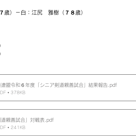
７歳）－白：江尻　雅樹（７８歳）
）
）
剣道連盟令和６年度「シニア剣道親善試合」結果報告
.pdf
 • 378KB
剣道親善試合」対戦表
.pdf
 • 241KB