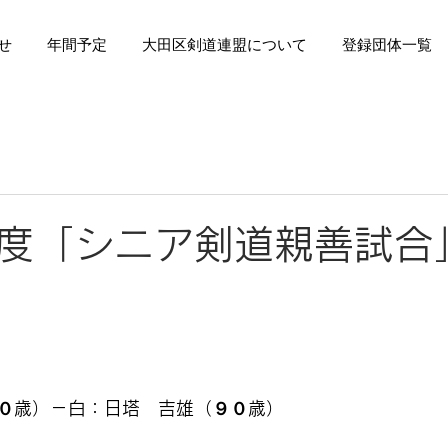
せ
年間予定
大田区剣道連盟について
登録団体一覧
度「シニア剣道親善試合
日
０歳）－白：日塔　吉雄（９０歳）