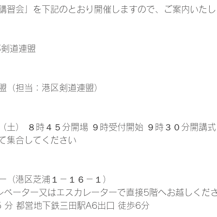
講習会」を下記のとおり開催しますので、ご案内いたし
都剣道連盟
盟（担当：港区剣道連盟）
（土） ８時４５分開場 ９時受付開始 ９時３０分開講式
て集合してください
ー（港区芝浦１－１６－１）
エレベーター又はエスカレーターで直接5階へお越しくだ
5 分 都営地下鉄三田駅A6出口 徒歩6分