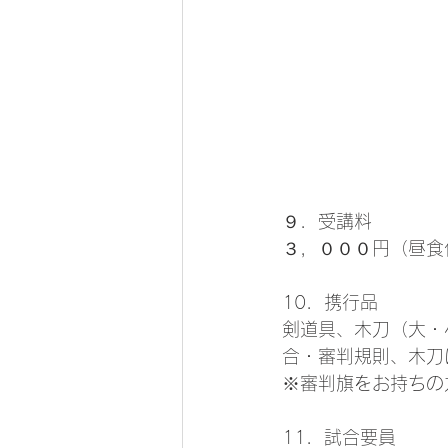
９．受講料 
３，０００円（昼食
10．携行品 
剣道具、木刀（大・
合・審判規則、木刀
※審判旗をお持ちの
11．試合要員 