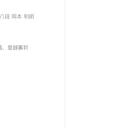
段 岡本 和明 
査員、登録審判