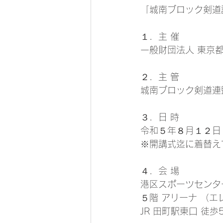
「城南ブロック剣道
１．主 催 
一般財団法人 東京
２．主 管 
城南ブロック剣道連
３．日 時 
令和５年８月１２日
※開講式迄に着替え
４．会 場
港区スポーツセンタ
５階 アリーナ （
JR 田町駅東口 徒歩