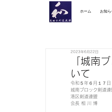
ホーム
お知ら
2023年6月22日
「城南ブ
いて
令和５年６月１７日
城南ブロック剣道連
港区剣道連盟
会長 相 川 博