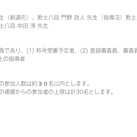
先生（剣道形）、教士八段 門野 政人 先生（指導法）教士八
八段 中田 淳 先生
であり、(1) 称号受審予定者、(2) 登録審査員、審
以上の指導者
の参加人数は約３０名以内とします。
の連盟からの参加者の上限は計30名とします。