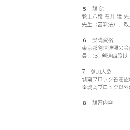
５．講 師 
教士八段 石井 猛 
先生（審判法）、教士
６．受講資格 
東京都剣道連盟の会員
員、(3) 剣道四段
7．参加人数 
城南ブロック各連盟
※城南ブロック以外
８．講習内容