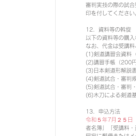
審判実技の際の試合
印を付してください
12．資料等の斡旋 
以下の資料等の購入
なお、代金は受講料
(1)剣道講習会資料
(2)講習手帳（200
(3)日本剣道形解説
(4)剣道試合・審判
(5)剣道試合・審判
(6)木刀による剣道
13．申込方法 
令和５年7月２５日（
者名簿」「受講料・
局宛に郵便またはメ