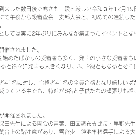
到来した数日後で寒さも一段と厳しい令和３年12月19
にて午後から級審査会・支部大会と、初めての連続した
。
としては実に2年ぶりにみんなが集まったイベントとな
開催されました。
を始めたばかりの受審者も多く、発声の小さな受審者も
がると徐々に発声も大きくなり、3、2級ともなるとそこ
者41名に対し、合格者41名の全員合格となり嬉しいば
減っている中でも、特進が6名と子供たちの頑張りも感
が開催されました。
保田先生による開会の言葉、田園調布支部長・早野先生
試合上の諸注意があり、雪谷少・蓮池隼稀選手による大