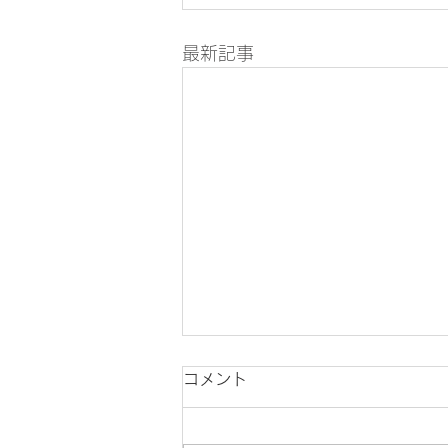
最新記事
「剣道一級審査会」要項
コメント
「剣道一級審査会」要項について
お知らせさせていただきます。