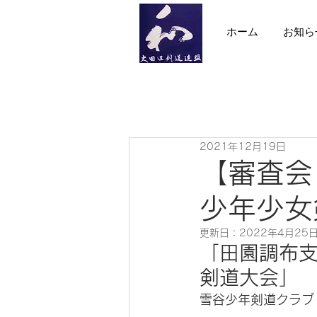
ホーム
お知ら
2021年12月19日
【審査会
少年少女
更新日：
2022年4月25
「田園調布
剣道大会」
雪谷少年剣道クラブ