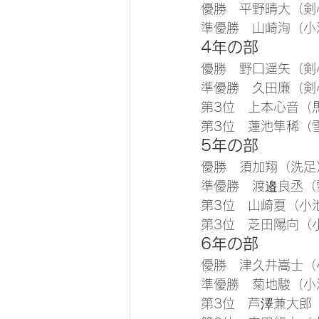
優勝　平野晴大（剣
準優勝　山崎洵（小
4年の部
優勝　野口遥矢（剣
準優勝　久田廉（剣
第3位　上本心音（
第3位　蓮池隼稀（
5年の部
優勝　須加翔（洗足
準優勝　渡邉良丞（
第3位　山崎夏（小
第3位　芝田陽向（
6年の部
優勝　津久井嵩士（
準優勝　菊地駿（小
第3位　芦澤兼大郎