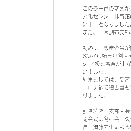
この冬一番の寒さが
文化センター体育館
い半日となりました
また、田園調布支部
初めに、級審査会が
6級から始まり剣道
5、4級と審査が上
いました。
結果としては、受審
コロナ禍で稽古量も
りました。
引き続き、支部大会
開会式は剣心会・久
長・須藤先生による