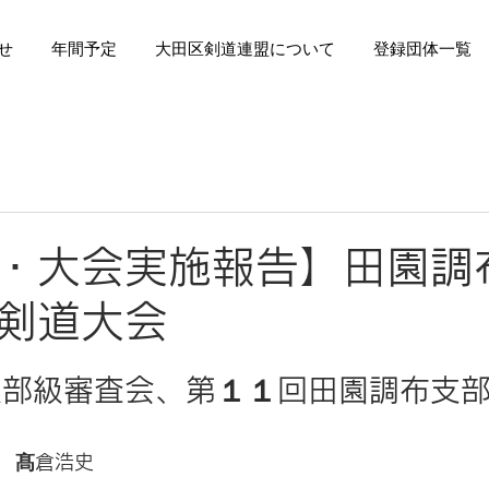
せ
年間予定
大田区剣道連盟について
登録団体一覧
・大会実施報告】田園調
剣道大会
日
支部級審査会、第１１回田園調布支
　髙倉浩史