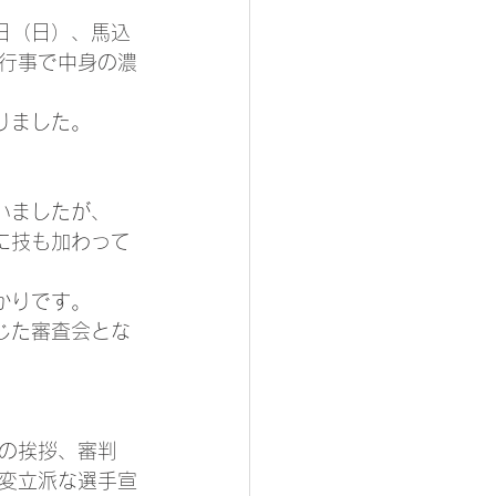
日（日）、馬込
行事で中身の濃
りました。
いましたが、
に技も加わって
かりです。
じた審査会とな
の挨拶、審判
変立派な選手宣